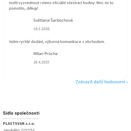
mohl vyzvednout i mimo oficiální otevírací hodiny. Moc mi to
pomohlo, děkuji!
Světlana Šarbochová
Hodnocení obchodu je 5 z 5 hvězdiček.
16.3.2026
Velmi rychlé dodání, výborná komunikace s obchodem.
Milan Průcha
Hodnocení obchodu je 5 z 5 hvězdiček.
28.4.2025
Zobrazit další hodnocení
Zápatí
Sídlo společnosti
PLASTSVAR s.r.o.
Janského 2237/53