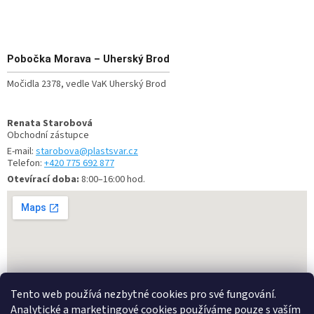
Pobočka
Morava – Uherský Brod
Močidla 2378, vedle VaK Uherský Brod
Renata Starobová
Obchodní zástupce
E-mail:
starobova@plastsvar.cz
Telefon:
+420 775 692 877
Otevírací doba:
8:00–16:00 hod.
Tento web používá nezbytné cookies pro své fungování.
Analytické a marketingové cookies používáme pouze s vaším