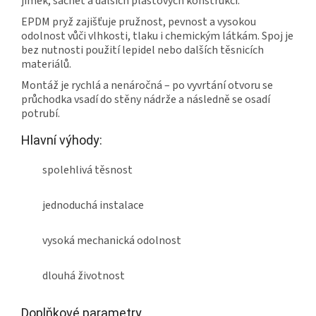
jímek, šachet a dalších plastových konstrukcí.
EPDM pryž zajišťuje pružnost, pevnost a vysokou
odolnost vůči vlhkosti, tlaku i chemickým látkám. Spoj je
bez nutnosti použití lepidel nebo dalších těsnicích
materiálů.
Montáž je rychlá a nenáročná – po vyvrtání otvoru se
průchodka vsadí do stěny nádrže a následně se osadí
potrubí.
Hlavní výhody:
spolehlivá těsnost
jednoduchá instalace
vysoká mechanická odolnost
dlouhá životnost
Doplňkové parametry