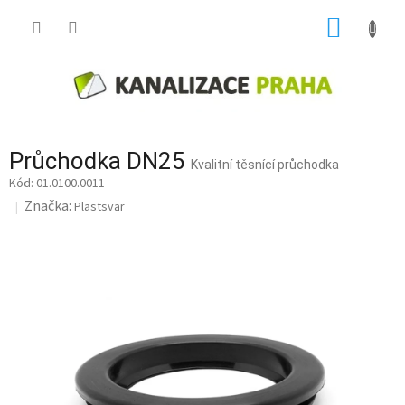
Přejít
NÁKUP
na
obsah
KOŠÍK
Průchodka DN25
Kvalitní těsnící průchodka
01.0100.0011
Značka:
Plastsvar