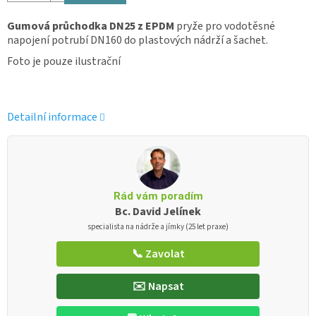
Gumová průchodka DN25 z EPDM
pryže pro vodotěsné
napojení potrubí DN160 do plastových nádrží a šachet.
Foto je pouze ilustrační
Detailní informace
Rád vám poradím
Bc. David Jelínek
specialista na nádrže a jímky (25 let praxe)
📞 Zavolat
✉️ Napsat