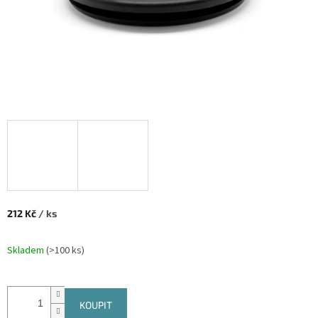
212 Kč
/ ks
Měrná cena:
Skladem
(
>100 ks
)
KOUPIT