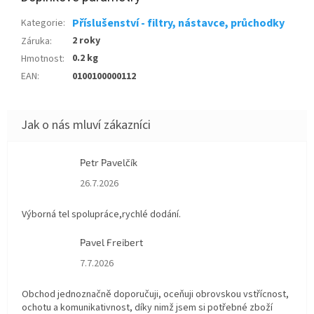
Příslušenství - filtry, nástavce, průchodky
Kategorie
:
2 roky
Záruka
:
0.2 kg
Hmotnost
:
EAN
:
0100100000112
Petr Pavelčík
Hodnocení obchodu je 5 z 5 hvězdiček.
26.7.2026
Výborná tel spolupráce,rychlé dodání.
Pavel Freibert
Hodnocení obchodu je 5 z 5 hvězdiček.
7.7.2026
Obchod jednoznačně doporučuji, oceňuji obrovskou vstřícnost,
ochotu a komunikativnost, díky nimž jsem si potřebné zboží