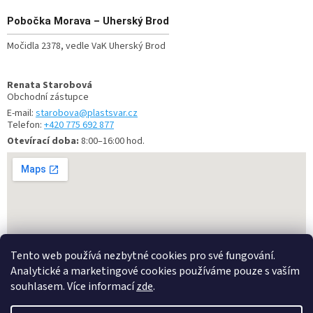
Pobočka
Morava – Uherský Brod
Močidla 2378, vedle VaK Uherský Brod
Renata Starobová
Obchodní zástupce
E-mail:
starobova@plastsvar.cz
Telefon:
+420 775 692 877
Otevírací doba:
8:00–16:00 hod.
Tento web používá nezbytné cookies pro své fungování.
Analytické a marketingové cookies používáme pouze s vaším
souhlasem. Více informací
zde
.
Vytvořil Shoptet