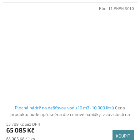
Kód:
11.PHPN.S010
Plochá nádrž na dešťovou vodu 10 m3- 10 000 litrů
Cena
produktu bude upřesněna dle cenové nabídky, v závislosti na
ceně surovin
53 789 Kč bez DPH
65 085 Kč
KOUPIT
Měrná cena:
65 085 Kč / 1 ks