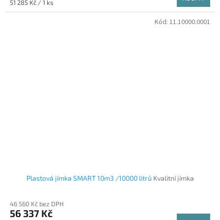
Měrná cena:
51 285 Kč / 1 ks
Kód:
11.10000.0001
Plastová jímka SMART 10m3 /10000 litrů
Kvalitní jímka
46 560 Kč bez DPH
56 337 Kč