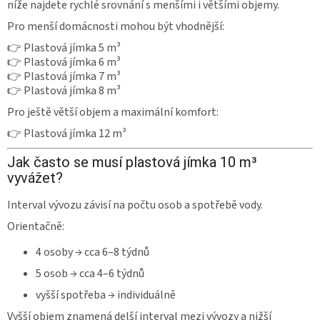
níže najdete rychlé srovnání s menšími i většími objemy.
Pro menší domácnosti mohou být vhodnější:
👉 Plastová jímka 5 m³
👉 Plastová jímka 6 m³
👉 Plastová jímka 7 m³
👉 Plastová jímka 8 m³
Pro ještě větší objem a maximální komfort:
👉 Plastová jímka 12 m³
Jak často se musí plastová jímka 10 m³
vyvážet?
Interval vývozu závisí na počtu osob a spotřebě vody.
Orientačně:
4 osoby → cca 6–8 týdnů
5 osob → cca 4–6 týdnů
vyšší spotřeba → individuálně
Vyšší objem znamená delší interval mezi vývozy a nižší