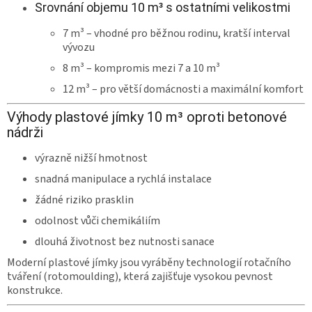
Srovnání objemu 10 m³ s ostatními velikostmi
7 m³ – vhodné pro běžnou rodinu, kratší interval
vývozu
8 m³ – kompromis mezi 7 a 10 m³
12 m³ – pro větší domácnosti a maximální komfort
Výhody plastové jímky 10 m³ oproti betonové
nádrži
výrazně nižší hmotnost
snadná manipulace a rychlá instalace
žádné riziko prasklin
odolnost vůči chemikáliím
dlouhá životnost bez nutnosti sanace
Moderní plastové jímky jsou vyráběny technologií rotačního
tváření (rotomoulding), která zajišťuje vysokou pevnost
konstrukce.