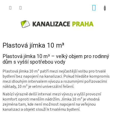
Přejít
NÁKUP
na
obsah
KOŠÍK
Plastová jímka 10 m³
Plastová jímka 10 m³ – velký objem pro rodinný
dům s vyšší spotřebou vody
Plastová jímka 10 m³ patří mezi nejčastější volbu pro trvalé
bydlení bez napojení na kanalizaci. Pokud hledáte kompromis
mezi dlouhým intervalem vývozu a rozumnými pořizovacími
náklady, 10 m³ je velmi univerzální řešení.
Nabízí výrazně delší interval mezi vývozy a vyšší provozní
komfort oproti menším nádržím. Jímka 10 m³ je vhodná
zejména tam, kde není možnost napojení na veřejnou
kanalizaci a objekt slouží k trvalému bydlení.