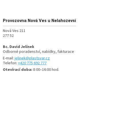
Provozovna
Nová Ves u Nelahozevsi
Nová Ves 211
277 52
Bc. David Jelínek
Odborné poradenství, nabídky, fakturace
E-mail:
jelinek@plastsvar.cz
Telefon:
+420 775 692 777
Otevírací doba:
8:00–16:00 hod.