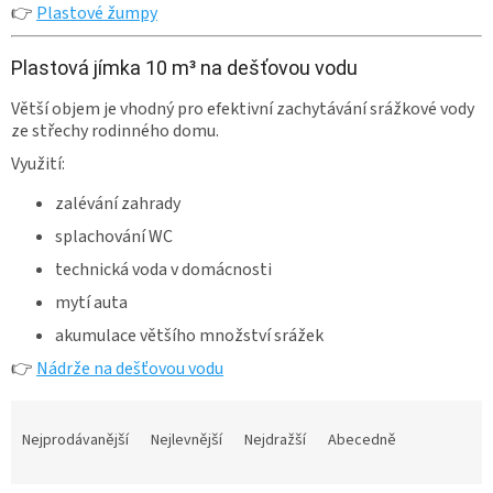
👉
Plastové žumpy
Plastová jímka 10 m³ na dešťovou vodu
Větší objem je vhodný pro efektivní zachytávání srážkové vody
ze střechy rodinného domu.
Využití:
zalévání zahrady
splachování WC
technická voda v domácnosti
mytí auta
akumulace většího množství srážek
👉
Nádrže na dešťovou vodu
Ř
a
Nejprodávanější
Nejlevnější
Nejdražší
Abecedně
z
e