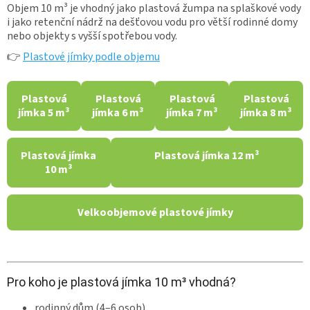
Objem 10 m³ je vhodný jako plastová žumpa na splaškové vody
i jako retenční nádrž na dešťovou vodu pro větší rodinné domy
nebo objekty s vyšší spotřebou vody.
👉
Plastové jímky podle objemu
Plastová
Plastová
Plastová
Plastová
jímka 5 m³
jímka 6 m³
jímka 7 m³
jímka 8 m³
Plastová jímka
Plastová jímka 12 m³
10 m³
Velkoobjemové plastové jímky
Pro koho je plastová jímka 10 m³ vhodná?
rodinný dům (4–6 osob)