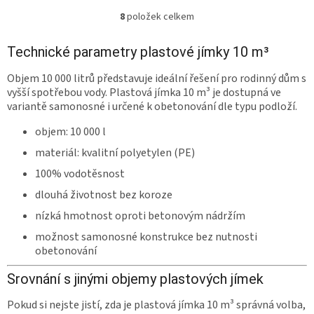
8
položek celkem
O
v
l
Technické parametry plastové jímky 10 m³
á
d
Objem 10 000 litrů představuje ideální řešení pro rodinný dům s
a
vyšší spotřebou vody. Plastová jímka 10 m³ je dostupná ve
c
variantě samonosné i určené k obetonování dle typu podloží.
í
p
objem: 10 000 l
r
materiál: kvalitní polyetylen (PE)
v
k
100% vodotěsnost
y
dlouhá životnost bez koroze
v
ý
nízká hmotnost oproti betonovým nádržím
p
i
možnost samonosné konstrukce bez nutnosti
s
obetonování
u
Srovnání s jinými objemy plastových jímek
Pokud si nejste jistí, zda je plastová jímka 10 m³ správná volba,