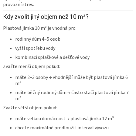
provozní stres.
Kdy zvolit jiný objem než 10 m³?
Plastová jímka 10 m³ je vhodná pro:
rodinný dům 4–5 osob
vyšší spotřebu vody
kombinaci splaškové a dešťové vody
Zvažte menší objem pokud:
máte 2–3 osoby → vhodnější může být plastová jímka 6
m³
máte běžný rodinný dům → často stačí plastová jímka 7
m³
Zvažte větší objem pokud:
máte velkou domácnost → plastová jímka 12 m³
chcete maximálně prodloužit interval vývozu