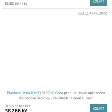
KOUPIT
Měrná cena:
56 337 Kč / 1 ks
Kód:
11.PKPN.10000
Plastová jímka 10m3 (10 000 l)
Cena produktu bude upřesněna
dle cenové nabídky, v závislosti na ceně surovin
31 625 Kč bez DPH
KOUPIT
38 266 Kč