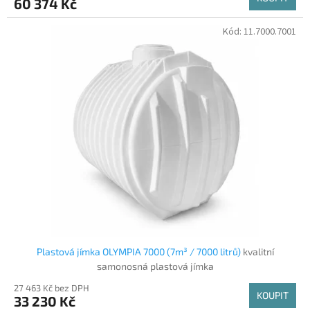
60 374 Kč
Kód:
11.7000.7001
Plastová jímka OLYMPIA 7000 (7m³ / 7000 litrů)
kvalitní
samonosná plastová jímka
27 463 Kč bez DPH
KOUPIT
33 230 Kč