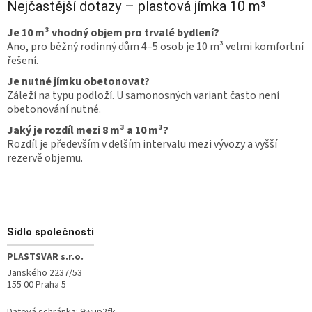
Nejčastější dotazy – plastová jímka 10 m³
Je 10 m³ vhodný objem pro trvalé bydlení?
Ano, pro běžný rodinný dům 4–5 osob je 10 m³ velmi komfortní
řešení.
Je nutné jímku obetonovat?
Záleží na typu podloží. U samonosných variant často není
obetonování nutné.
Jaký je rozdíl mezi 8 m³ a 10 m³?
Rozdíl je především v delším intervalu mezi vývozy a vyšší
rezervě objemu.
Zápatí
Sídlo společnosti
PLASTSVAR s.r.o.
Janského 2237/53
155 00 Praha 5
Datová schránka: 9wup2fk