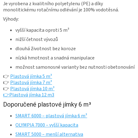
í
Je vyrobena z kvalitního polyetylenu (PE) a díky
p
monolitickému rotačnímu odlévání je 100% vodotěsná.
r
Výhody:
v
k
vyšší kapacita oproti 5 m³
y
v
nižší četnost vývozů
ý
dlouhá životnost bez koroze
p
i
nízká hmotnost a snadná manipulace
s
u
možnost samonosné varianty bez nutnosti obetonování
👉
Plastová jímka 5 m³
👉
Plastová jímka 7 m³
👉
Plastová jímka 10 m³
👉
Plastová jímka 12 m3
Doporučené plastové jímky 6 m³
SMART 6000 – plastová jímka 6 m³
OLYMPIA 7000 – vyšší kapacita
SMART 5000 – menší alternativa