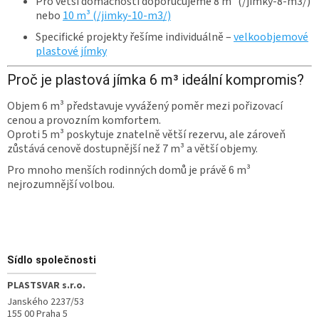
Pro větší domácnosti doporučujeme 8 m³ (/jimky-8-m3/)
nebo
10 m³ (/jimky-10-m3/)
Specifické projekty řešíme individuálně –
velkoobjemové
plastové jímky
Proč je plastová jímka 6 m³ ideální kompromis?
Objem 6 m³ představuje vyvážený poměr mezi pořizovací
cenou a provozním komfortem.
Oproti 5 m³ poskytuje znatelně větší rezervu, ale zároveň
zůstává cenově dostupnější než 7 m³ a větší objemy.
Pro mnoho menších rodinných domů je právě 6 m³
nejrozumnější volbou.
Zápatí
Sídlo společnosti
PLASTSVAR s.r.o.
Janského 2237/53
155 00 Praha 5