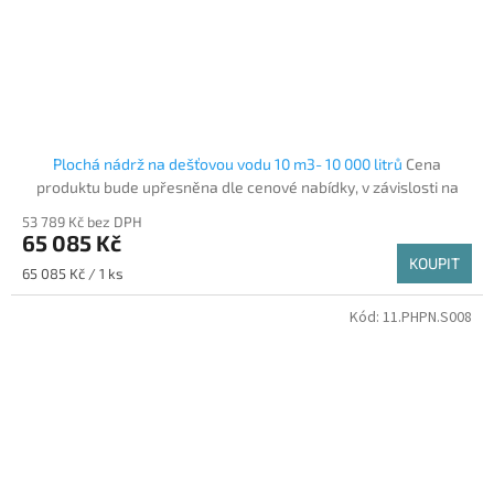
Plochá nádrž na dešťovou vodu 10 m3- 10 000 litrů
Cena
produktu bude upřesněna dle cenové nabídky, v závislosti na
ceně surovin
53 789 Kč bez DPH
65 085 Kč
KOUPIT
Měrná cena:
65 085 Kč / 1 ks
Kód:
11.PHPN.S008