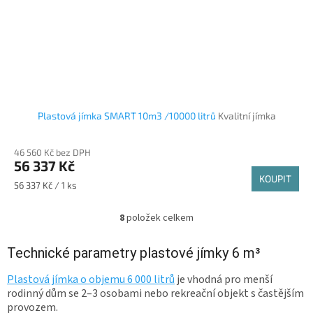
Plastová jímka SMART 10m3 /10000 litrů
Kvalitní jímka
46 560 Kč bez DPH
56 337 Kč
KOUPIT
Měrná cena:
56 337 Kč / 1 ks
8
položek celkem
O
v
l
Technické parametry plastové jímky 6 m³
á
d
Plastová jímka o objemu 6 000 litrů
je vhodná pro menší
a
rodinný dům se 2–3 osobami nebo rekreační objekt s častějším
c
provozem.