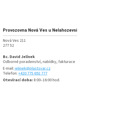
Provozovna
Nová Ves u Nelahozevsi
Nová Ves 211
277 52
Bc. David Jelínek
Odborné poradenství, nabídky, fakturace
E-mail:
jelinek@plastsvar.cz
Telefon:
+420 775 692 777
Otevírací doba:
8:00–16:00 hod.