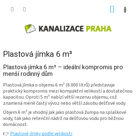
Přejít
NÁKUP
na
obsah
KOŠÍK
Plastová jímka 6 m³
Plastová jímka 6 m³ – ideální kompromis pro
menší rodinný dům
Plastová jímka o objemu 6 m³ (6 000 litrů) představuje
praktický kompromis mezi kompaktní velikostí a dostatečnou
kapacitou. Oproti 5 m³ nabízí větší rezervu objemu, což
znamená méně častý vývoz nebo větší zásobu dešťové vody.
Objem 6 m³ je vhodný jak jako plastová žumpa na splaškové
vody, tak jako retenční nádrž na dešťovou vodu pro běžnou
domácnost.
👉
Plastové jímky podle velikosti