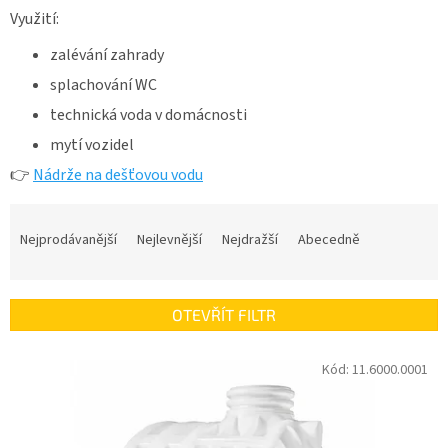
Využití:
zalévání zahrady
splachování WC
technická voda v domácnosti
mytí vozidel
👉
Nádrže na dešťovou vodu
Ř
a
Nejprodávanější
Nejlevnější
Nejdražší
Abecedně
z
e
n
OTEVŘÍT FILTR
í
p
V
r
Kód:
11.6000.0001
ý
o
p
d
i
u