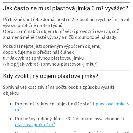
Jak často se musí plastová jímka 6 m³ vyvážet?
Při běžné spotřebě domácnosti o 2–3 osobách vychází interval
vývozu přibližně na 4–6 týdnů.
Oproti 5 m³ nabízí objem 6 m³ větší provozní rezervu, což
znamená méně časté vývozy a nižší dlouhodobé náklady.
Pokud si nejste jistí správným výpočtem objemu,
doporučujeme si přečíst náš článek:
👉 Jak vybrat správnou plastovou jímku
(/blog/jak-vybrat-spravnou-plastovou-jimku/)
Kdy zvolit jiný objem plastové jímky?
Správná velikost závisí na počtu osob a způsobu využití
objektu.
Pro menší rekreační objekt může stačit
plastová jímka 5
m³
Pro běžný rodinný dům se 3–4 osobami bývá vhodnější
plastová jímka 7 m³