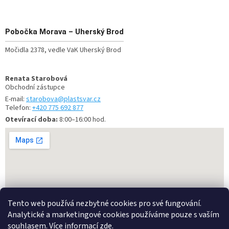
Pobočka
Morava – Uherský Brod
Močidla 2378, vedle VaK Uherský Brod
Renata Starobová
Obchodní zástupce
E-mail:
starobova@plastsvar.cz
Telefon:
+420 775 692 877
Otevírací doba:
8:00–16:00 hod.
Tento web používá nezbytné cookies pro své fungování.
Analytické a marketingové cookies používáme pouze s vaším
souhlasem. Více informací
zde
.