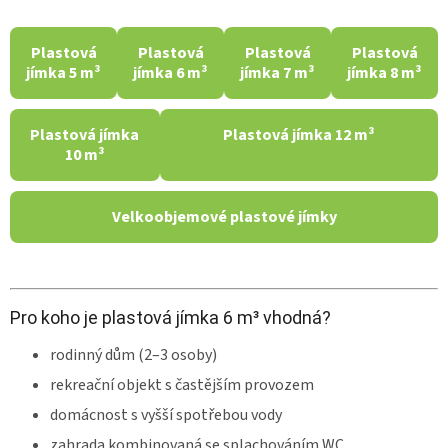
Plastová
Plastová
Plastová
Plastová
jímka 5 m³
jímka 6 m³
jímka 7 m³
jímka 8 m³
Plastová jímka
Plastová jímka 12 m³
10 m³
Velkoobjemové plastové jímky
Pro koho je plastová jímka 6 m³ vhodná?
rodinný dům (2–3 osoby)
rekreační objekt s častějším provozem
domácnost s vyšší spotřebou vody
zahrada kombinovaná se splachováním WC