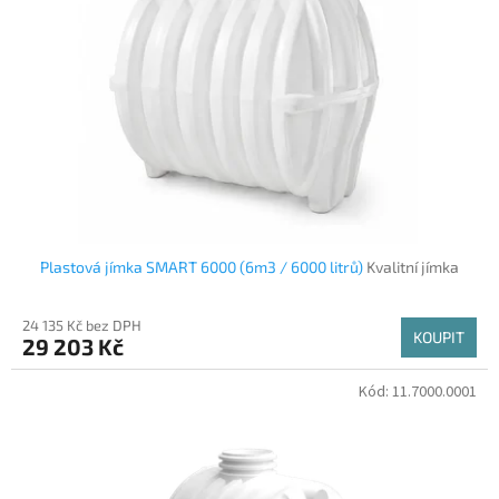
s
k
p
t
r
ů
o
d
u
k
t
ů
Plastová jímka SMART 6000 (6m3 / 6000 litrů)
Kvalitní jímka
24 135 Kč bez DPH
KOUPIT
29 203 Kč
Kód:
11.7000.0001