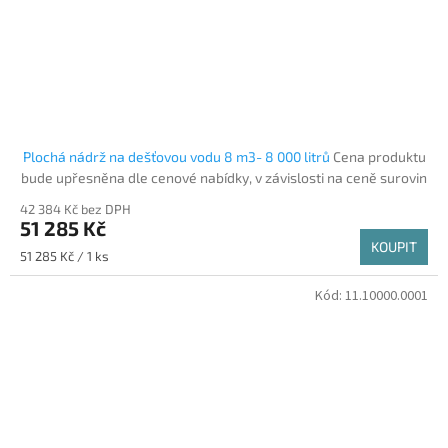
Plochá nádrž na dešťovou vodu 8 m3- 8 000 litrů
Cena produktu
bude upřesněna dle cenové nabídky, v závislosti na ceně surovin
42 384 Kč bez DPH
51 285 Kč
KOUPIT
Měrná cena:
51 285 Kč / 1 ks
Kód:
11.10000.0001