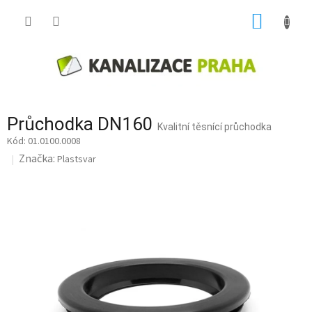
Přejít
NÁKUP
na
obsah
KOŠÍK
Průchodka DN160
Kvalitní těsnící průchodka
01.0100.0008
Značka:
Plastsvar