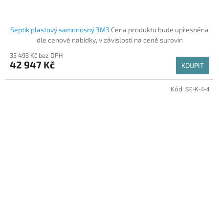
Septik plastový samonosný 3M3
Cena produktu bude upřesněna
dle cenové nabídky, v závislosti na ceně surovin
35 493 Kč bez DPH
42 947 Kč
KOUPIT
Kód:
SE-K-4-4