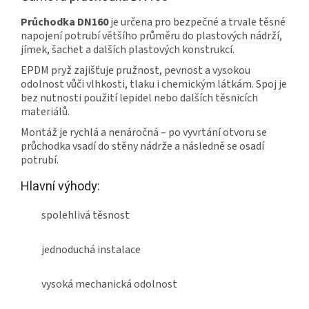
Průchodka DN160
je určena pro bezpečné a trvale těsné
napojení potrubí většího průměru do plastových nádrží,
jímek, šachet a dalších plastových konstrukcí.
EPDM pryž zajišťuje pružnost, pevnost a vysokou
odolnost vůči vlhkosti, tlaku i chemickým látkám. Spoj je
bez nutnosti použití lepidel nebo dalších těsnicích
materiálů.
Montáž je rychlá a nenáročná – po vyvrtání otvoru se
průchodka vsadí do stěny nádrže a následně se osadí
potrubí.
Hlavní výhody:
spolehlivá těsnost
jednoduchá instalace
vysoká mechanická odolnost