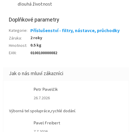
dlouhá životnost
Doplňkové parametry
Příslušenství - filtry, nástavce, průchodky
Kategorie
:
2 roky
Záruka
:
0.5 kg
Hmotnost
:
EAN
:
0100100000082
Petr Pavelčík
Hodnocení obchodu je 5 z 5 hvězdiček.
26.7.2026
Výborná tel spolupráce,rychlé dodání.
Pavel Freibert
Hodnocení obchodu je 5 z 5 hvězdiček.
7.7.2026