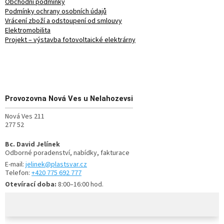
Obchodní podmínky
Podmínky ochrany osobních údajů
Vrácení zboží a odstoupení od smlouvy
Elektromobilita
Projekt – výstavba fotovoltaické elektrárny
Provozovna
Nová Ves u Nelahozevsi
Nová Ves 211
277 52
Bc. David Jelínek
Odborné poradenství, nabídky, fakturace
E-mail:
jelinek@plastsvar.cz
Telefon:
+420 775 692 777
Otevírací doba:
8:00–16:00 hod.