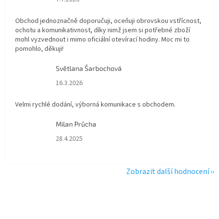
Obchod jednoznačně doporučuji, oceňuji obrovskou vstřícnost,
ochotu a komunikativnost, díky nimž jsem si potřebné zboží
mohl vyzvednout i mimo oficiální otevírací hodiny. Moc mi to
pomohlo, děkuji!
Světlana Šarbochová
Hodnocení obchodu je 5 z 5 hvězdiček.
16.3.2026
Velmi rychlé dodání, výborná komunikace s obchodem.
Milan Průcha
Hodnocení obchodu je 5 z 5 hvězdiček.
28.4.2025
Zobrazit další hodnocení
Zápatí