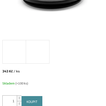
343 Kč
/ ks
Měrná cena:
Skladem
(
>100 ks
)
KOUPIT