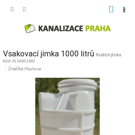
Přejít
NÁKUP
na
obsah
KOŠÍK
Vsakovací jímka 1000 litrů
Kvalitní jímka
01.0300.1002
Značka:
Plastsvar