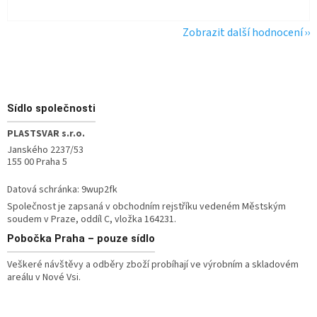
Zobrazit další hodnocení
Zápatí
Sídlo společnosti
PLASTSVAR s.r.o.
Janského 2237/53
155 00 Praha 5
Datová schránka: 9wup2fk
Společnost je zapsaná v obchodním rejstříku vedeném Městským
soudem v Praze, oddíl C, vložka 164231.
Pobočka
Praha – pouze sídlo
Veškeré návštěvy a odběry zboží probíhají ve výrobním a skladovém
areálu v Nové Vsi.