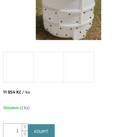
11 954 Kč
/ ks
Měrná cena:
Skladem
(
2 ks
)
KOUPIT