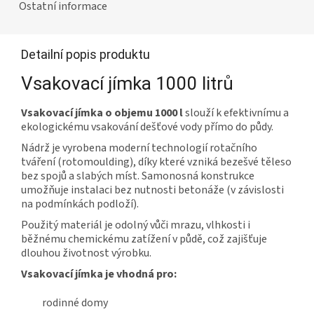
Ostatní informace
Detailní popis produktu
Vsakovací jímka 1000 litrů
Vsakovací jímka o objemu 1000 l
slouží k efektivnímu a
ekologickému vsakování dešťové vody přímo do půdy.
Nádrž je vyrobena moderní technologií rotačního
tváření (rotomoulding), díky které vzniká bezešvé těleso
bez spojů a slabých míst. Samonosná konstrukce
umožňuje instalaci bez nutnosti betonáže (v závislosti
na podmínkách podloží).
Použitý materiál je odolný vůči mrazu, vlhkosti i
běžnému chemickému zatížení v půdě, což zajišťuje
dlouhou životnost výrobku.
Vsakovací jímka je vhodná pro:
rodinné domy