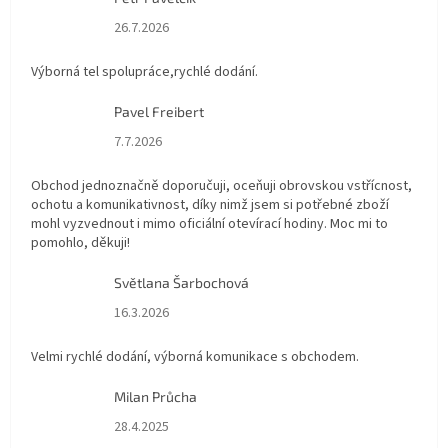
Hodnocení obchodu je 5 z 5 hvězdiček.
26.7.2026
Výborná tel spolupráce,rychlé dodání.
Pavel Freibert
Hodnocení obchodu je 5 z 5 hvězdiček.
7.7.2026
Obchod jednoznačně doporučuji, oceňuji obrovskou vstřícnost,
ochotu a komunikativnost, díky nimž jsem si potřebné zboží
mohl vyzvednout i mimo oficiální otevírací hodiny. Moc mi to
pomohlo, děkuji!
Světlana Šarbochová
Hodnocení obchodu je 5 z 5 hvězdiček.
16.3.2026
Velmi rychlé dodání, výborná komunikace s obchodem.
Milan Průcha
Hodnocení obchodu je 5 z 5 hvězdiček.
28.4.2025