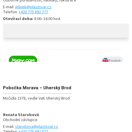
Odborné poradenství, nabídky, fakturace
E-mail:
jelinek@plastsvar.cz
Telefon:
+420 775 692 777
Otevírací doba:
8:00–16:00 hod.
Pobočka
Morava – Uherský Brod
Močidla 2378, vedle VaK Uherský Brod
Renata Starobová
Obchodní zástupce
E-mail:
starobova@plastsvar.cz
Telefon:
+420 775 692 877