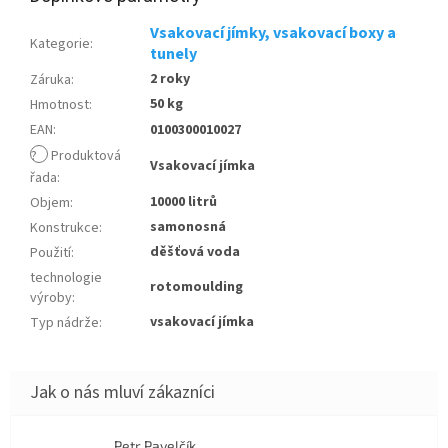
Vsakovací jímky, vsakovací boxy a
Kategorie
:
tunely
2 roky
Záruka
:
50 kg
Hmotnost
:
EAN
:
0100300010027
?
Produktová
Vsakovací jímka
řada
:
10000 litrů
Objem
:
samonosná
Konstrukce
:
děšťová voda
Použití
:
technologie
rotomoulding
výroby
:
vsakovací jímka
Typ nádrže
:
Petr Pavelčík