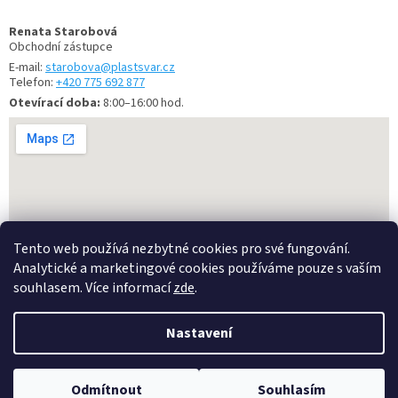
Renata Starobová
Obchodní zástupce
E-mail:
starobova@plastsvar.cz
Telefon:
+420 775 692 877
Otevírací doba:
8:00–16:00 hod.
Tento web používá nezbytné cookies pro své fungování.
Analytické a marketingové cookies používáme pouze s vaším
souhlasem. Více informací
zde
.
Vytvořil Shoptet
Nastavení
Copyright 2026
Kanalizacepraha.cz
. Všechna práva vyhrazena.
Odmítnout
Souhlasím
Upravit nastavení cookies