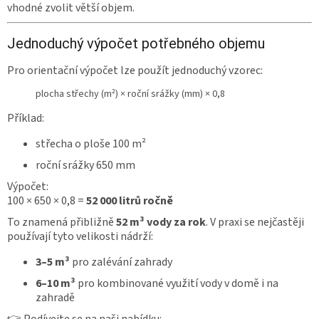
vhodné zvolit větší objem.
Jednoduchý výpočet potřebného objemu
Pro orientační výpočet lze použít jednoduchý vzorec:
plocha střechy (m²) × roční srážky (mm) × 0,8
Příklad:
střecha o ploše 100 m²
roční srážky 650 mm
Výpočet:
100 × 650 × 0,8 =
52 000 litrů ročně
To znamená přibližně
52 m³ vody za rok
. V praxi se nejčastěji
používají tyto velikosti nádrží:
3–5 m³
pro zalévání zahrady
6–10 m³
pro kombinované využití vody v domě i na
zahradě
👉 Podívejte se na naši nabídku: