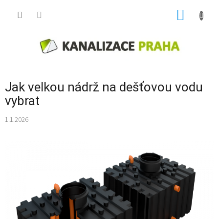
Přejít
NÁKUP
na
obsah
KOŠÍK
Jak velkou nádrž na dešťovou vodu
vybrat
1.1.2026