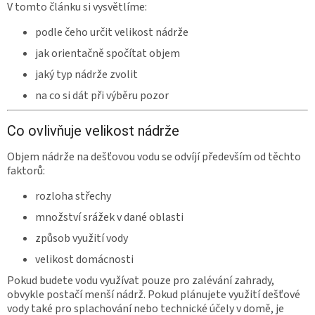
V tomto článku si vysvětlíme:
podle čeho určit velikost nádrže
jak orientačně spočítat objem
jaký typ nádrže zvolit
na co si dát při výběru pozor
Co ovlivňuje velikost nádrže
Objem nádrže na dešťovou vodu se odvíjí především od těchto
faktorů:
rozloha střechy
množství srážek v dané oblasti
způsob využití vody
velikost domácnosti
Pokud budete vodu využívat pouze pro zalévání zahrady,
obvykle postačí menší nádrž. Pokud plánujete využití dešťové
vody také pro splachování nebo technické účely v domě, je