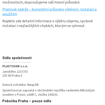
možnostech, doporučujeme náš hlavní průvodce:
Plastové nádrže – kompletní průvodce výběrem, instalací a
použitím
Najdete zde detailní informace o výběru objemu, správné
instalaci i nejčastějších chybách, kterým se vyhnout.
Zápatí
Sídlo společnosti
PLASTSVAR s.r.o.
Janského 2237/53
155 00 Praha 5
Datová schránka: 9wup2fk
Společnost je zapsaná v obchodním rejstříku vedeném Městským
soudem v Praze, oddíl C, vložka 164231.
Pobočka
Praha – pouze sídlo