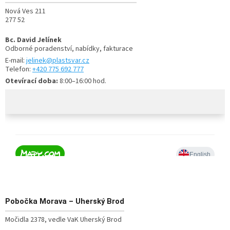
Nová Ves 211
277 52
Bc. David Jelínek
Odborné poradenství, nabídky, fakturace
E-mail:
jelinek@plastsvar.cz
Telefon:
+420 775 692 777
Otevírací doba:
8:00–16:00 hod.
Pobočka
Morava – Uherský Brod
Močidla 2378, vedle VaK Uherský Brod