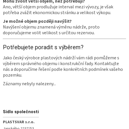
Mohu zvolit větší objem, než potřebuji?
Ano, větší objem prodlužuje interval mezi vývozy, je však
potřeba zvážit ekonomickou stránku a velikost výkopu.
Je možné objem později navýšit?
Navýšení objemu znamená výměnu nádrže, proto
doporučujeme volit velikost s určitou rezervou.
Potřebujete poradit s výběrem?
Jako český výrobce plastových nádrží vám rádi pomůžeme s
výběrem správného objemu i konstrukční řady. Kontaktujte
nás a doporučíme řešení podle konkrétních podmínek vašeho
pozemku.
Záznamy nebyly nalezeny...
Zápatí
Sídlo společnosti
PLASTSVAR s.r.o.
Janského 2237/53