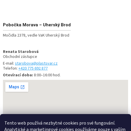
Pobočka
Morava – Uherský Brod
Močidla 2378, vedle VaK Uherský Brod
Renata Starobová
Obchodní zástupce
E-mail:
starobova@plastsvar.cz
Telefon:
+420 775 692 877
Otevírací doba:
8:00–16:00 hod.
Tento web používá nezbytné cookies pro své fungování.
Analytické a marketingové cookies používáme pouze s vaším