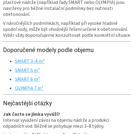
plastové nádrže (například řady SMART nebo OLYMPIA) jsou
navrženy pro běžné instalační podmínky bez nutnosti
obetonování.
V náročnějších podmínkách, například při vysoké hladině
spodní vody, může být vhodnější řešení určené k obetonování.
Výběr vždy doporučujeme konzultovat podle konkrétní situace.
Doporučené modely podle objemu
SMART 3–4 m³
SMART 5 m³
SMART 6 m³
OLYMPIA 7 m³
Nejčastější otázky
Jak často se jímka vyváží?
Interval vyvážení závisí na objemu nádrže a produkci
odpadních vod. Běžně se pohybuje mezi 3–8 týdny.