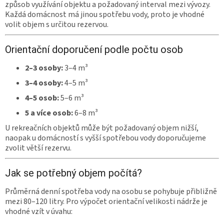
způsob využívání objektu a požadovaný interval mezi vývozy.
Každá domácnost má jinou spotřebu vody, proto je vhodné
volit objem s určitou rezervou.
Orientační doporučení podle počtu osob
2–3 osoby:
3–4 m³
3–4 osoby:
4–5 m³
4–5 osob:
5–6 m³
5 a více osob:
6–8 m³
U rekreačních objektů může být požadovaný objem nižší,
naopak u domácností s vyšší spotřebou vody doporučujeme
zvolit větší rezervu.
Jak se potřebný objem počítá?
Průměrná denní spotřeba vody na osobu se pohybuje přibližně
mezi 80–120 litry. Pro výpočet orientační velikosti nádrže je
vhodné vzít v úvahu: