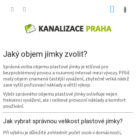
Přejít
NÁKUP
na
obsah
KOŠÍK
Jaký objem jímky zvolit?
Správná volba objemu plastové jímky je klíčová pro
bezproblémový provoz a rozumný interval mezi vývozy. Příliš
malý objem znamená častější vyvážení, zbytečně velká nádrž
zase vyšší pořizovací náklady a větší výkop.
Výběr správného objemu plastové jímky ovlivňuje nejen
frekvenci vyvážení, ale i celkové provozní náklady a komfort
používání.
Jak vybrat správnou velikost plastové jímky?
Při výběru je důležité zohlednit počet osob v domácnosti,