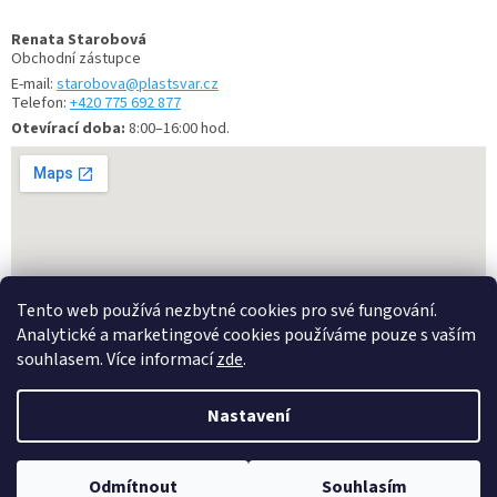
Renata Starobová
Obchodní zástupce
E-mail:
starobova@plastsvar.cz
Telefon:
+420 775 692 877
Otevírací doba:
8:00–16:00 hod.
Tento web používá nezbytné cookies pro své fungování.
Analytické a marketingové cookies používáme pouze s vaším
souhlasem. Více informací
zde
.
Vytvořil Shoptet
Nastavení
Copyright 2026
Kanalizacepraha.cz
. Všechna práva vyhrazena.
Odmítnout
Souhlasím
Upravit nastavení cookies