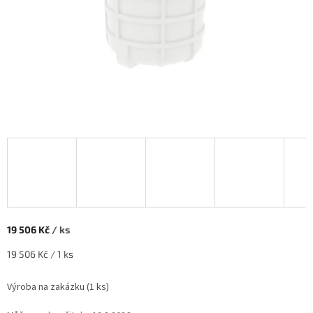
19 506 Kč
/ ks
Měrná cena:
19 506 Kč / 1 ks
Výroba na zakázku
(
1 ks
)