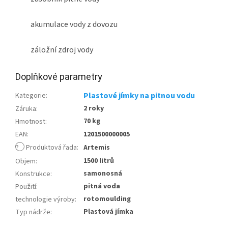
akumulace vody z dovozu
záložní zdroj vody
Doplňkové parametry
Plastové jímky na pitnou vodu
Kategorie
:
2 roky
Záruka
:
70 kg
Hmotnost
:
EAN
:
1201500000005
?
Produktová řada
:
Artemis
1500 litrů
Objem
:
samonosná
Konstrukce
:
pitná voda
Použití
:
rotomoulding
technologie výroby
:
Plastová jímka
Typ nádrže
: