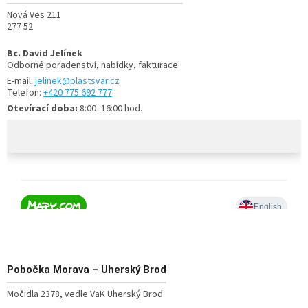
Nová Ves 211
277 52
Bc. David Jelínek
Odborné poradenství, nabídky, fakturace
E-mail:
jelinek@plastsvar.cz
Telefon:
+420 775 692 777
Otevírací doba:
8:00–16:00 hod.
Pobočka
Morava – Uherský Brod
Močidla 2378, vedle VaK Uherský Brod