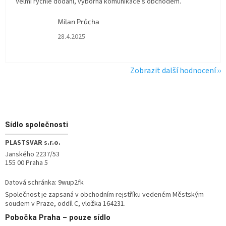
Velmi rychlé dodání, výborná komunikace s obchodem.
Milan Průcha
Hodnocení obchodu je 5 z 5 hvězdiček.
28.4.2025
Zobrazit další hodnocení
Zápatí
Sídlo společnosti
PLASTSVAR s.r.o.
Janského 2237/53
155 00 Praha 5
Datová schránka: 9wup2fk
Společnost je zapsaná v obchodním rejstříku vedeném Městským
soudem v Praze, oddíl C, vložka 164231.
Pobočka
Praha – pouze sídlo