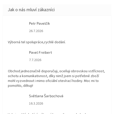
Petr Pavelčík
Hodnocení obchodu je 5 z 5 hvězdiček.
26.7.2026
Výborná tel spolupráce,rychlé dodání.
Pavel Freibert
Hodnocení obchodu je 5 z 5 hvězdiček.
7.7.2026
Obchod jednoznačně doporučuji, oceňuji obrovskou vstřícnost,
ochotu a komunikativnost, díky nimž jsem si potřebné zboží
mohl vyzvednout i mimo oficiální otevírací hodiny. Moc mi to
pomohlo, děkuji!
Světlana Šarbochová
Hodnocení obchodu je 5 z 5 hvězdiček.
16.3.2026