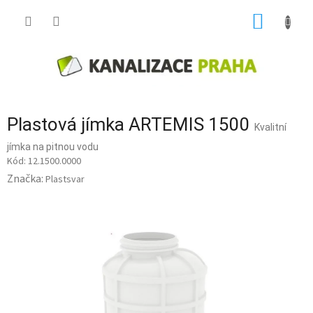
Přejít
NÁKUP
na
obsah
KOŠÍK
Plastová jímka ARTEMIS 1500
Kvalitní
jímka na pitnou vodu
12.1500.0000
Značka:
Plastsvar