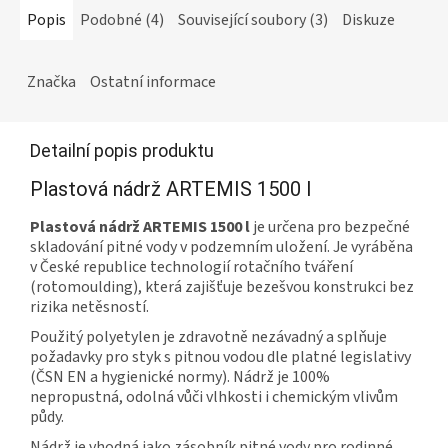
Popis
Podobné (4)
Související soubory (3)
Diskuze
Značka
Ostatní informace
Detailní popis produktu
Plastová nádrž ARTEMIS 1500 l
Plastová nádrž ARTEMIS 1500 l
je určena pro bezpečné
skladování pitné vody v podzemním uložení. Je vyráběna
v České republice technologií rotačního tváření
(rotomoulding), která zajišťuje bezešvou konstrukci bez
rizika netěsností.
Použitý polyetylen je zdravotně nezávadný a splňuje
požadavky pro styk s pitnou vodou dle platné legislativy
(ČSN EN a hygienické normy). Nádrž je 100%
nepropustná, odolná vůči vlhkosti i chemickým vlivům
půdy.
Nádrž je vhodná jako zásobník pitné vody pro rodinné