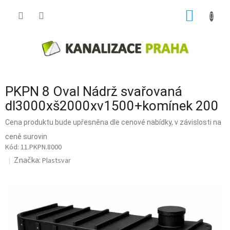
Přejít
NÁKUP
na
obsah
KOŠÍK
PKPN 8 Oval Nádrž svařovaná
dl3000xš2000xv1500+komínek 200
Cena produktu bude upřesněna dle cenové nabídky, v závislosti na
ceně surovin
11.PKPN.8000
Značka:
Plastsvar