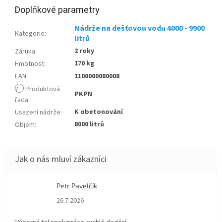
Doplňkové parametry
Nádrže na dešťovou vodu 4000 - 9900
Kategorie
:
litrů
2 roky
Záruka
:
170 kg
Hmotnost
:
EAN
:
1100000080008
?
Produktová
PKPN
řada
:
K obetonování
Usazení nádrže
:
8000 litrů
Objem
:
Petr Pavelčík
Hodnocení obchodu je 5 z 5 hvězdiček.
26.7.2026