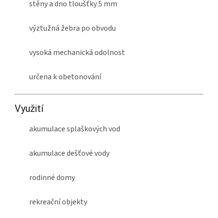
stěny a dno tloušťky 5 mm
výztužná žebra po obvodu
vysoká mechanická odolnost
určena k obetonování
Využití
akumulace splaškových vod
akumulace dešťové vody
rodinné domy
rekreační objekty