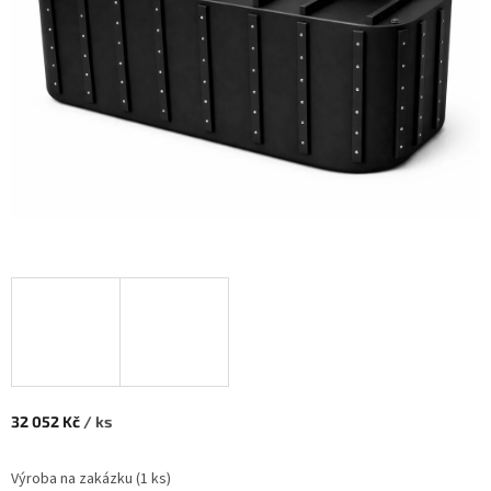
32 052 Kč
/ ks
Měrná cena:
Výroba na zakázku
(
1 ks
)