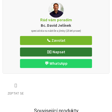
Rád vám poradím
Bc. David Jelínek
specialista na nádrže a jímky (25 let praxe)
📞 Zavolat
✉️ Napsat
💬 WhatsApp
ZEPTAT SE
Související produkty