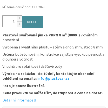
Můžeme doručit do:
13.8.2026
KOUPIT
Plastová svařovaná jímka PKPN 8 m³ (8000 l)
v oválném
provedení.
Vyrobena z kvalitního plastu – stěny a dno 5 mm, strop 8 mm.
Určena k obetonování, konstrukce zajišťuje vysokou pevnost a
dlouhou životnost.
Vhodná pro splaškové i dešťové vody.
Výroba na zakázku - do 10 dní , kontaktujte obchodní
oddělení na emailu:
info@plastsvar.cz
Foto je pouze ilustrační.
Cena produktu se může lišit, dostupnost a cena na dotaz.
Detailní informace