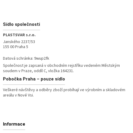
Zápatí
Sídlo společnosti
PLASTSVAR s.r.o.
Janského 2237/53
155 00 Praha 5
Datová schránka: 9wup2fk
Společnost je zapsaná v obchodním rejstříku vedeném Městským
soudem v Praze, oddíl C, vložka 164231.
Pobočka
Praha – pouze sídlo
Veškeré návštěvy a odběry zboží probíhají ve výrobním a skladovém
areálu v Nové Vsi.
Informace