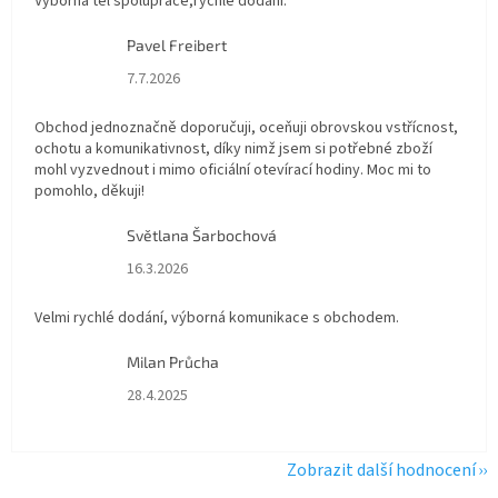
Výborná tel spolupráce,rychlé dodání.
Pavel Freibert
Hodnocení obchodu je 5 z 5 hvězdiček.
7.7.2026
Obchod jednoznačně doporučuji, oceňuji obrovskou vstřícnost,
ochotu a komunikativnost, díky nimž jsem si potřebné zboží
mohl vyzvednout i mimo oficiální otevírací hodiny. Moc mi to
pomohlo, děkuji!
Světlana Šarbochová
Hodnocení obchodu je 5 z 5 hvězdiček.
16.3.2026
Velmi rychlé dodání, výborná komunikace s obchodem.
Milan Průcha
Hodnocení obchodu je 5 z 5 hvězdiček.
28.4.2025
Zobrazit další hodnocení