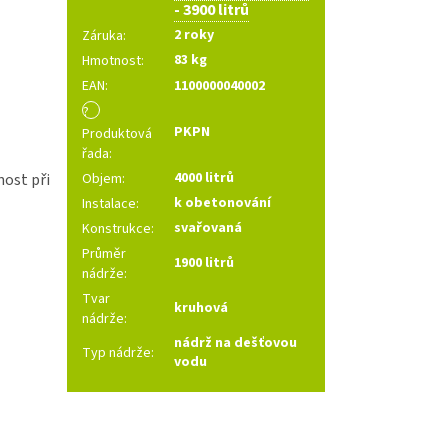
- 3900 litrů
2 roky
Záruka
:
83 kg
Hmotnost
:
EAN
:
1100000040002
?
PKPN
Produktová
řada
:
4000 litrů
nost při
Objem
:
k obetonování
Instalace
:
svařovaná
Konstrukce
:
Průměr
1900 litrů
nádrže
:
Tvar
kruhová
nádrže
:
nádrž na dešťovou
Typ nádrže
:
vodu