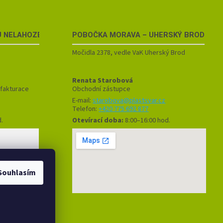
U NELAHOZEVSI
POBOČKA
MORAVA – UHERSKÝ BROD
Močidla 2378, vedle VaK Uherský Brod
Renata Starobová
 fakturace
Obchodní zástupce
E-mail:
starobova@plastsvar.cz
Telefon:
+420 775 692 877
d.
Otevírací doba:
8:00–16:00 hod.
Souhlasím