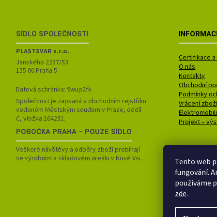
ZÁPATÍ
SÍDLO SPOLEČNOSTI
INFORMAC
PLASTSVAR s.r.o.
Certifikace 
Janského 2237/53
O nás
155 00 Praha 5
Kontakty
Obchodní po
Datová schránka: 9wup2fk
Podmínky oc
Společnost je zapsaná v obchodním rejstříku
Vrácení zbož
vedeném Městským soudem v Praze, oddíl
Elektromobil
C, vložka 164231.
Projekt – vý
POBOČKA
PRAHA – POUZE SÍDLO
Veškeré návštěvy a odběry zboží probíhají
ve výrobním a skladovém areálu v Nové Vsi.
Tento web p
fungování. A
používáme po
zde
.