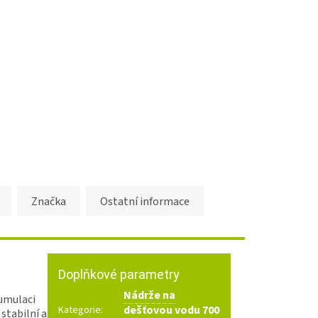
Značka
Ostatní informace
Doplňkové parametry
Nádrže na
kumulaci
dešťovou vodu 700
Kategorie
:
stabilní a