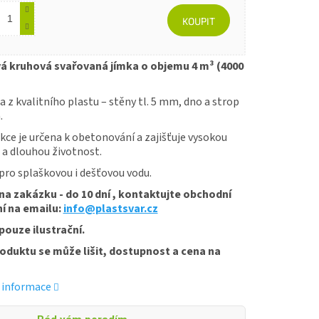
KOUPIT
á kruhová svařovaná jímka o objemu 4 m³ (4000
 z kvalitního plastu – stěny tl. 5 mm, dno a strop
.
ce je určena k obetonování a zajišťuje vysokou
 a dlouhou životnost.
pro splaškovou i dešťovou vodu.
na zakázku - do 10 dní , kontaktujte obchodní
í na emailu:
info@plastsvar.cz
pouze ilustrační.
oduktu se může lišit, dostupnost a cena na
í informace