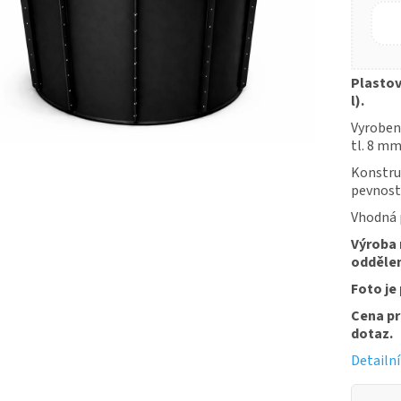
Plastov
l).
Vyrobena
tl. 8 mm
Konstruk
pevnost
Vhodná 
Výroba 
oddělen
Foto je 
Cena pr
dotaz.
Detailn