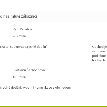
Petr Pavelčík
Hodnocení obchodu je 5 z 5 hvězdiček.
26.7.2026
rná tel spolupráce,rychlé dodání.
Obchod je
vstřícnost
potřebné z
hodiny. Mo
Světlana Šarbochová
Hodnocení obchodu je 5 z 5 hvězdiček.
16.3.2026
i rychlé dodání, výborná komunikace s obchodem.