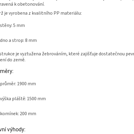
ravená k obetonování.
ž je vyrobena z kvalitního PP materiálu:
stěny: 5 mm
dno a strop: 8 mm
trukce je vyztužena žebrováním, které zajišťuje dostatečnou pev
ení do země.
měry:
průměr: 1900 mm
výška pláště: 1500 mm
komínek: 200 mm
vní výhody: