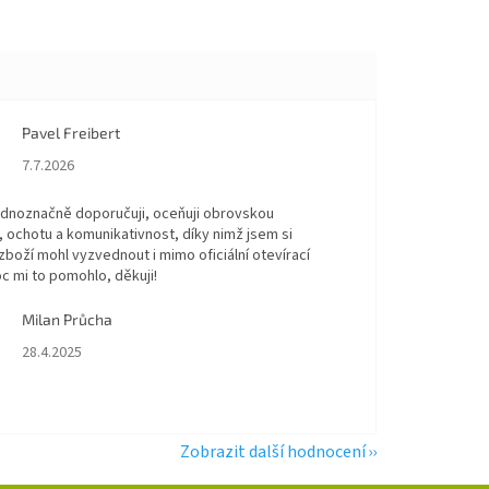
Pavel Freibert
Hodnocení obchodu je 5 z 5 hvězdiček.
7.7.2026
dnoznačně doporučuji, oceňuji obrovskou
, ochotu a komunikativnost, díky nimž jsem si
boží mohl vyzvednout i mimo oficiální otevírací
c mi to pomohlo, děkuji!
Milan Průcha
Hodnocení obchodu je 5 z 5 hvězdiček.
28.4.2025
Zobrazit další hodnocení