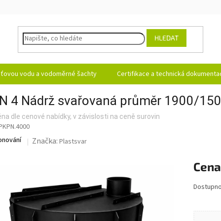
HLEDAT
ešťovou vodu a vodoměrné šachty
Certifikace a technická dokumenta
N 4 Nádrž svařovaná průměr 1900/15
na dle cenové nabídky, v závislosti na ceně surovin
PKPN.4000
onování
Značka:
Plastsvar
Měrná ce