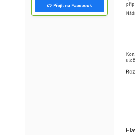
přip
👉 Přejít na Facebook
Nádr
Kons
ulož
Roz
Hla