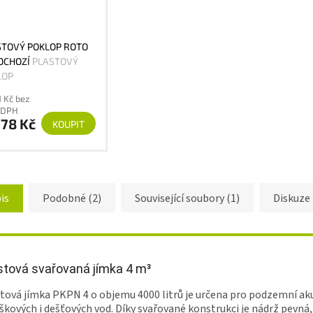
STOVÝ POKLOP ROTO
OCHOZÍ
PLASTOVÝ
LOP
1 Kč bez
DPH
078 Kč
KOUPIT
is
Podobné (2)
Související soubory (1)
Diskuze
stová svařovaná jímka 4 m³
tová jímka PKPN 4 o objemu 4000 litrů je určena pro podzemní a
škových i dešťových vod. Díky svařované konstrukci je nádrž pevná, 