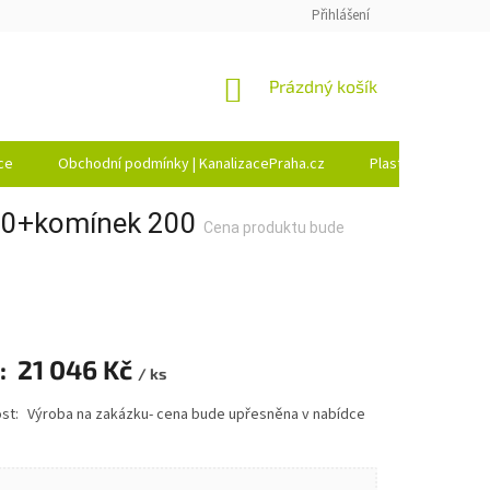
Přihlášení
Nákupní
Prázdný košík
Košík
ce
Obchodní podmínky | KanalizacePraha.cz
Plastsvar kontakt
00+komínek 200
Cena produktu bude
21 046 Kč
/ ks
na:
Výroba na zakázku- cena bude upřesněna v nabídce