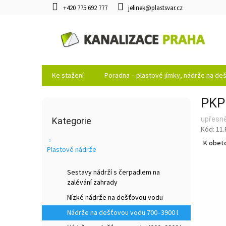
Přejít
+420 775 692 777
jelinek@plastsvar.cz
na
obsah
Ke stažení
Poradna – plastové jímky, nádrže na d
PKP
P
Přeskočit
o
upřesně
kategorie
Kategorie
s
11.
t
K obet
r
Plastové nádrže
a
n
Sestavy nádrží s čerpadlem na
n
zalévání zahrady
í
Nízké nádrže na dešťovou vodu
p
a
Nádrže na dešťovou vodu 700–3900 l
n