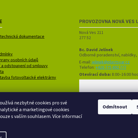
E
PROVOZOVNA
NOVÁ VES 
Nová Ves 211
a technická dokumentace
277 52
Bc. David Jelínek
dmínky
Odborné poradenství, nabídky,
hrany osobních údajů
E-mail:
jelinek@plastsvar.cz
í a odstoupení od smlouvy
Telefon:
+420 775 692 777
ita
Otevírací doba:
8:00–16:00 ho
stavba fotovoltaické elektrárny
oužívá nezbytné cookies pro své
Odmítnout
nalytické a marketingové cookies
uze s vaším souhlasem. Více informací