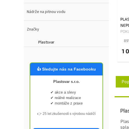
Nádrže na pitnou vodu
PLA
NEP
Značky
POK
89
Plastsvar
1 
👍 Sledujte nás na Facebooku
Pop
Plastsvar s.r.o.
✔ akce a slevy
✔ reálné realizace
✔ montáže z praxe
Pla
👉 25 let zkušeností s výrobou nádrží
Plas
spla