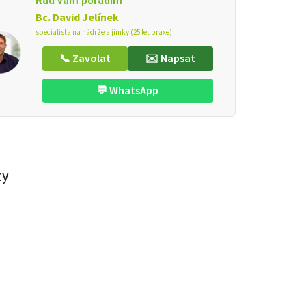
Rád vám poradím
Bc. David Jelínek
specialista na nádrže a jímky (25 let praxe)
📞 Zavolat
✉️ Napsat
💬 WhatsApp
ty