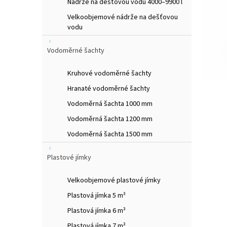
Nádrže na dešťovou vodu 4000–9900 l
e
Velkoobjemové nádrže na dešťovou
l
vodu
Vodoměrné šachty
Kruhové vodoměrné šachty
Hranaté vodoměrné šachty
Vodoměrná šachta 1000 mm
Vodoměrná šachta 1200 mm
Vodoměrná šachta 1500 mm
Plastové jímky
Velkoobjemové plastové jímky
Plastová jímka 5 m³
Plastová jímka 6 m³
Plastová jímka 7 m³