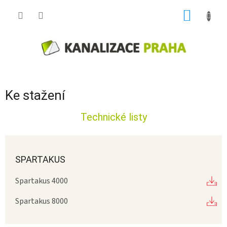
Přejít
NÁKUP
na
obsah
KOŠÍK
Ke stažení
Technické listy
SPARTAKUS
Spartakus 4000
Spartakus 8000