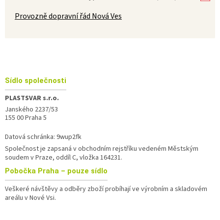
Provozně dopravní řád Nová Ves
Zápatí
Sídlo společnosti
PLASTSVAR s.r.o.
Janského 2237/53
155 00 Praha 5
Datová schránka: 9wup2fk
Společnost je zapsaná v obchodním rejstříku vedeném Městským
soudem v Praze, oddíl C, vložka 164231.
Pobočka
Praha – pouze sídlo
Veškeré návštěvy a odběry zboží probíhají ve výrobním a skladovém
areálu v Nové Vsi.