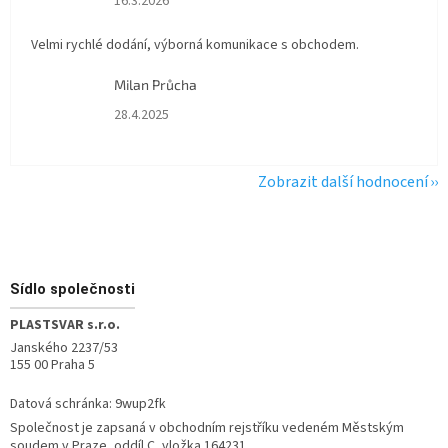
16.3.2026
Velmi rychlé dodání, výborná komunikace s obchodem.
Milan Průcha
Hodnocení obchodu je 5 z 5 hvězdiček.
28.4.2025
Zobrazit další hodnocení
Zápatí
Sídlo společnosti
PLASTSVAR s.r.o.
Janského 2237/53
155 00 Praha 5
Datová schránka: 9wup2fk
Společnost je zapsaná v obchodním rejstříku vedeném Městským
soudem v Praze, oddíl C, vložka 164231.