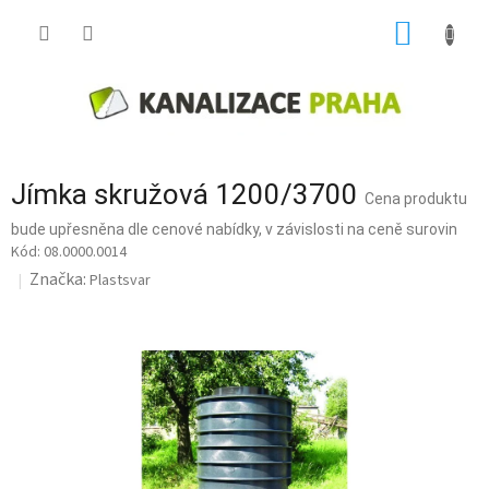
Přejít
NÁKUP
na
obsah
KOŠÍK
Jímka skružová 1200/3700
Cena produktu
bude upřesněna dle cenové nabídky, v závislosti na ceně surovin
08.0000.0014
Značka:
Plastsvar