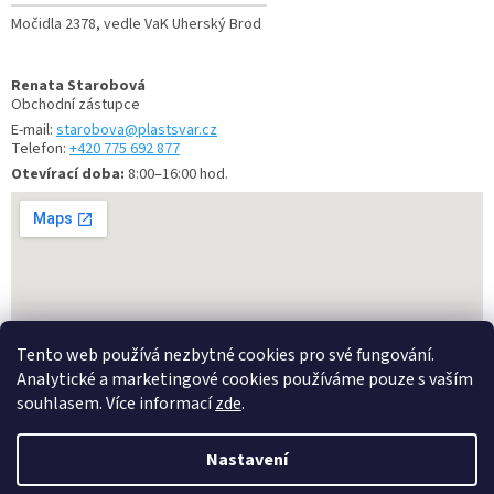
Močidla 2378, vedle VaK Uherský Brod
Renata Starobová
Obchodní zástupce
E-mail:
starobova@plastsvar.cz
Telefon:
+420 775 692 877
Otevírací doba:
8:00–16:00 hod.
Tento web používá nezbytné cookies pro své fungování.
Analytické a marketingové cookies používáme pouze s vaším
souhlasem. Více informací
zde
.
Vytvořil Shoptet
Nastavení