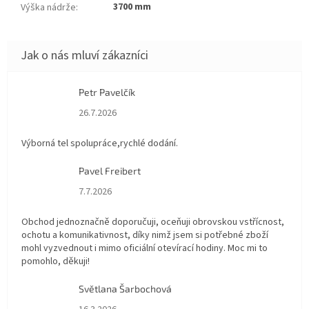
3700 mm
Výška nádrže
:
Petr Pavelčík
Hodnocení obchodu je 5 z 5 hvězdiček.
26.7.2026
Výborná tel spolupráce,rychlé dodání.
Pavel Freibert
Hodnocení obchodu je 5 z 5 hvězdiček.
7.7.2026
Obchod jednoznačně doporučuji, oceňuji obrovskou vstřícnost,
ochotu a komunikativnost, díky nimž jsem si potřebné zboží
mohl vyzvednout i mimo oficiální otevírací hodiny. Moc mi to
pomohlo, děkuji!
Světlana Šarbochová
Hodnocení obchodu je 5 z 5 hvězdiček.