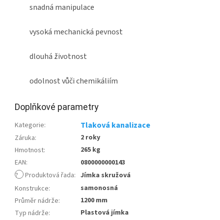
snadná manipulace
vysoká mechanická pevnost
dlouhá životnost
odolnost vůči chemikáliím
Doplňkové parametry
Tlaková kanalizace
Kategorie
:
2 roky
Záruka
:
265 kg
Hmotnost
:
EAN
:
0800000000143
?
Produktová řada
:
Jímka skružová
samonosná
Konstrukce
:
1200 mm
Průměr nádrže
:
Plastová jímka
Typ nádrže
: